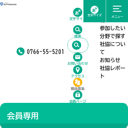
ホーム
相談したい
文字サイズ
メニュー
文字サイズ
利用したい
参加したい
分野で探す
検索
社協につい
0766-55-5201
て
お知らせ
お問い合わせ
社協レポー
ト
アクセス
職員募集
会員ページ
会員専用