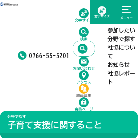
ホーム
相談したい
文字サイズ
メニュー
文字サイズ
利用したい
参加したい
分野で探す
検索
社協につい
0766-55-5201
て
お知らせ
お問い合わせ
社協レポー
ト
アクセス
職員募集
会員ページ
分野で探す
子育て支援に関すること