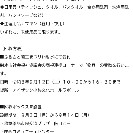
◆日用品（ティッシュ、タオル、バスタオル、食器用洗剤、洗濯用洗
剤、ハンドソープなど）
◆生理用品ナプキン（昼用・夜用）
いずれも、未使用品に限ります。
【回収方法】
■ふるさと商工まつりin射水にて受付
射水市社会福祉協議会の商福連携コーナーで「物品」の受取を行いま
す。
日時 令和８年９月１２日（土）１０：００から１６：３０まで
場所 アイザック小杉文化ホールラポール
■回収ボックスを設置
設置期間 ８月３日（月）から９月１４日（月）
・救急薬品市民交流プラザ１階ロビー
・庄西コミュニティセンター